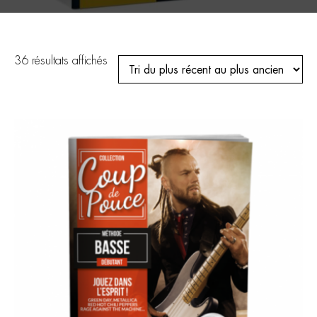
Trié
36 résultats affichés
du
plus
récent
au
plus
ancien