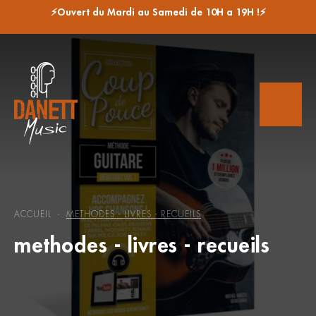
⚡Ouvert du Mardi au Samedi de 10H a 19H !⚡
ACCUEIL
METHODES - LIVRES - RECUEILS
-
methodes - livres - recueils