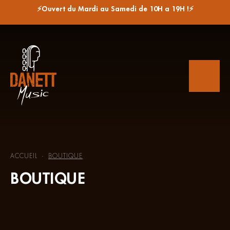
⚡Ouvert du Mardi au Samedi de 10H a 19H !⚡
ACCUEIL
BOUTIQUE
-
BOUTIQUE