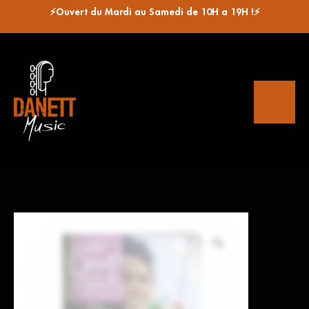
⚡Ouvert du Mardi au Samedi de 10H a 19H !⚡