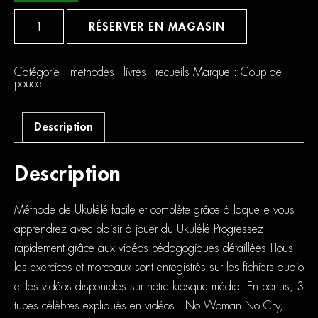
quantité
de
RÉSERVER EN MAGASIN
Coup
De
Pouce
Ukulélé
Catégorie :
methodes - livres - recueils
Marque :
Coup de
pouce
Description
Description
Méthode de Ukulélé facile et complète grâce à laquelle vous
apprendrez avec plaisir à jouer du Ukulélé.Progressez
rapidement grâce aux vidéos pédagogiques détaillées !Tous
les exercices et morceaux sont enregistrés sur les fichiers audio
et les vidéos disponibles sur notre kiosque média. En bonus, 3
tubes célèbres expliqués en vidéos : No Woman No Cry,