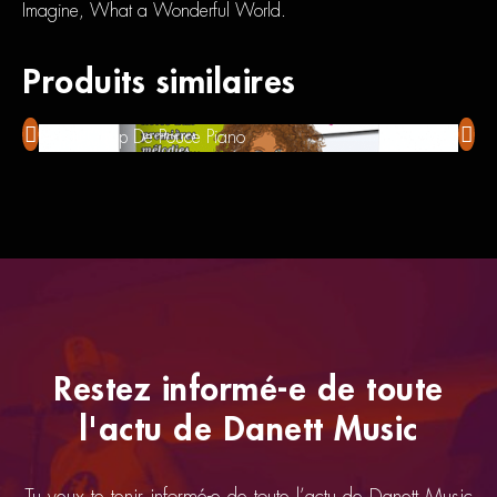
Imagine, What a Wonderful World.
Produits similaires
Le p’tit Coup De Pouce Piano
Coup 
Restez informé-e de toute
l'actu de Danett Music
Tu veux te tenir informé-e de toute l’actu de Danett Music