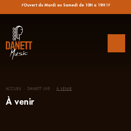
⚡Ouvert du Mardi au Samedi de 10H a 19H !⚡
ACCUEIL
DANETT LIVE
À VENIR
-
-
À venir