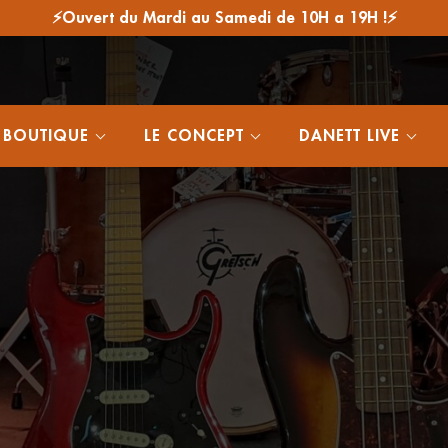
⚡Ouvert du Mardi au Samedi de 10H a 19H !⚡
 BOUTIQUE
LE CONCEPT
DANETT LIVE