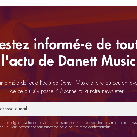
estez informé-e de tou
l'actu de Danett Music
 informé-e de toute l’actu de Danett Music et être au courant av
de ce qui s’y passe ? Abonne toi à notre newsletter !
n renseignant votre adresse mail, vous acceptez de recevoir tous les mois notre newsl
mail et vous prenez connaissance de notre
politique de confidentialité
.