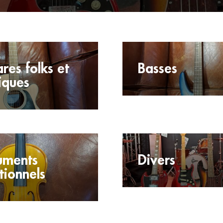
res folks et
Basses
iques
ruments
Divers
tionnels