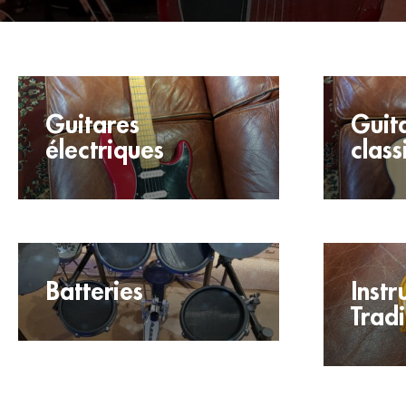
Guitares
Guita
électriques
class
Batteries
Inst
Tradi