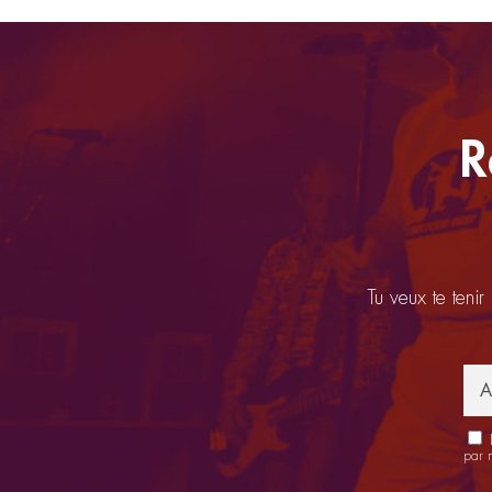
R
Tu veux te tenir
E
par 