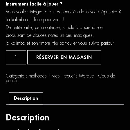
instrument facile à jouer ?
Vous voulez intégrer d’autres sonorités dans votre répertoire ?
La kalimba est faite pour vous !
De petite taille, peu couteuse, simple à apprendre et
produisant de douces notes un peu magiques,
la kalimba et son timbre très particulier vous suivra partout.
quantité
de
RÉSERVER EN MAGASIN
Coup
De
Pouce
Kalimba
Catégorie :
methodes - livres - recueils
Marque :
Coup de
pouce
Description
Description