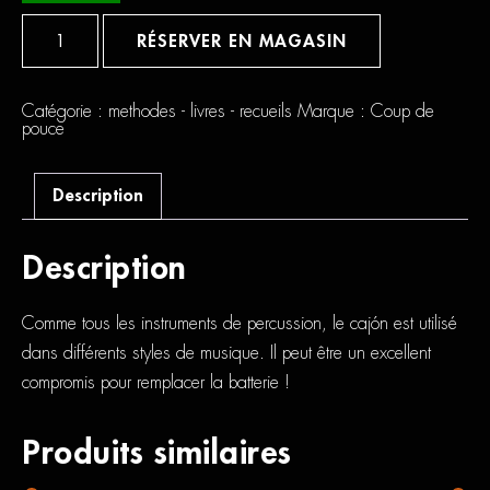
quantité
de
RÉSERVER EN MAGASIN
Coup
De
Pouce
Cajón
Catégorie :
methodes - livres - recueils
Marque :
Coup de
pouce
Description
Description
Comme tous les instruments de percussion, le cajón est utilisé
dans différents styles de musique. Il peut être un excellent
compromis pour remplacer la batterie !
Produits similaires