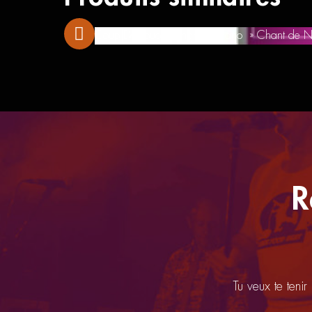
Coup De Pouce Songbook Piano » Chant de N
R
Tu veux te tenir