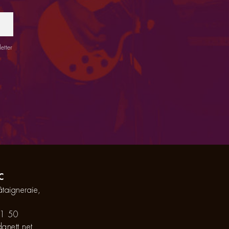
etter
C
taigneraie,
1 50
anett.net