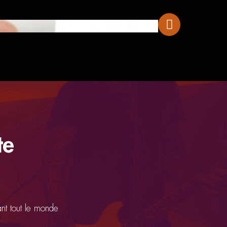
Coup De Pouce Gui
te
ant tout le monde