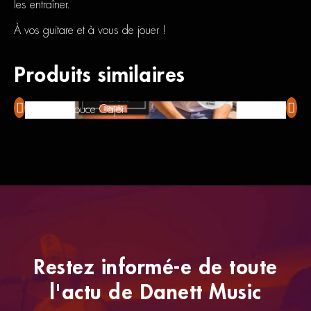
les entraîner.
À vos guitare et à vous de jouer !
Produits similaires
Coup De Pouce Cajón
Coup
Restez informé-e de toute
l'actu de Danett Music