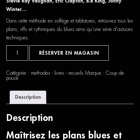
Stevie Ray Vaughan, Eric Clapton, B.B King, Johny
Winter…
Dans cette méthode en solfège et tablatures, retrouvez tous les
plans, riffs et rythmiques du blues ainsi qu’une série d’astuces
techniques.
quantité
de
RÉSERVER EN MAGASIN
Coup
De
Pouce
Blues
Catégorie :
methodes - livres - recueils
Marque :
Coup de
Volume
pouce
1
Description
Description
Maîtrisez les plans blues et