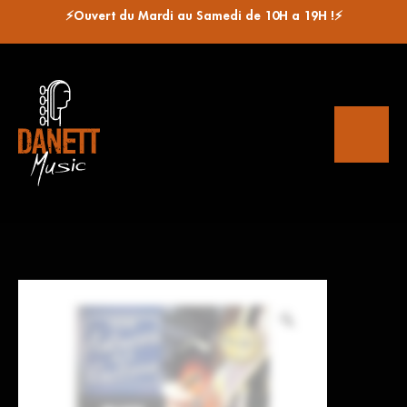
⚡Ouvert du Mardi au Samedi de 10H a 19H !⚡