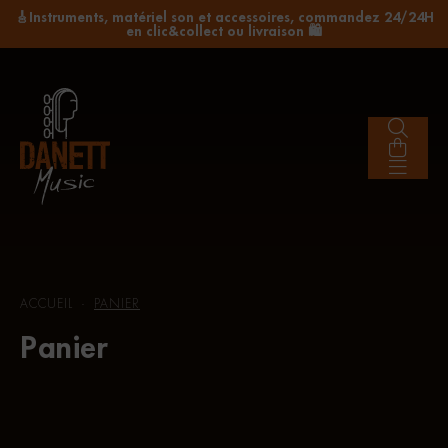
🎸Instruments, matériel son et accessoires, commandez 24/24H
en clic&collect ou livraison 🛍️
ACCUEIL
PANIER
-
Panier