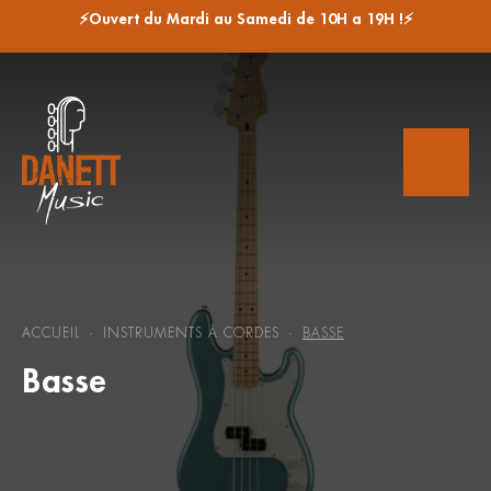
⚡Ouvert du Mardi au Samedi de 10H a 19H !⚡
ACCUEIL
INSTRUMENTS À CORDES
BASSE
-
-
Basse