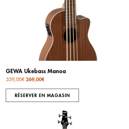
GEWA Ukebass Manoa
Le
Le
339,00
€
269,00
€
prix
prix
initial
actuel
était :
est :
339,00€.
269,00€.
RÉSERVER EN MAGASIN