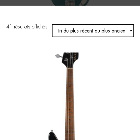
Trié
41 résultats affichés
du
plus
récent
au
plus
ancien