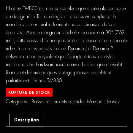
L’Ibanez TMB30 est une basse électrique shortscale compacte
au design rétro Talman élégant. Le corps en peuplier et le
manche vissé en érable forment une combinaison de bois
éprouvée. Avec sa longueur d’échelle raccourcie à 30″ (762
mm), cette basse offre une jouabilité ultra douce et une sonorité
riche. Les micros passifs Ibanez Dynamix J et Dynamix P
délivrent un son polyvalent qui s’adapte à tous les styles
musicaux. Une hardware robuste avec le classique chevalet
Ibanez et des mécaniques vintage précises complètent
parfaitement l’Ibanez TMB30.
RUPTURE DE STOCK
Catégories :
Basse
,
Instruments à cordes
Marque :
Ibanez
Description