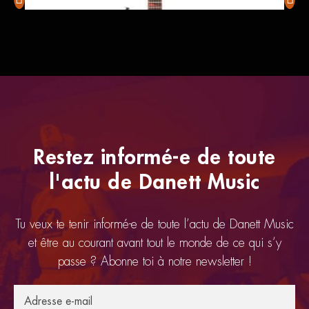
Ibanez GRG-131-DX
Squie
Restez informé-e de toute
l'actu de Danett Music
Tu veux te tenir informé-e de toute l’actu de Danett Music
et être au courant avant tout le monde de ce qui s’y
passe ? Abonne toi à notre newsletter !