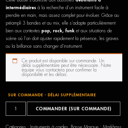
Cette basse s’adresse aux bassistes
débutants à
intermédiaires
à la recherche d’un instrument facile à
prendre en main, mais assez complet pour évoluer. Grâce au
préampli 3 bandes et au mix, elle s’adapte particulièrement
bien aux contextes
pop, rock, funk
et aux situations de
scène où l’on doit ajuster rapidement la présence, les graves
ou la brillance sans changer d’instrument.
Ce produit est disponible sur commande. Un
délai supplémentaire peut être nécessaire. Notre
équipe vous contactera pour confirmer la
disponibilité et les délais.
SUR COMMANDE - DÉLAI SUPPLÉMENTAIRE
quantité
de
COMMANDER (SUR COMMANDE)
Markbass
Mb
Gv
5
Catégories :
Instruments à cordes
,
Basse
Marque :
Markbass