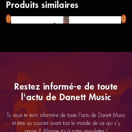
Produits similaires
Ibanez GRG-131-DX
Fende
Restez informé-e de toute
l'actu de Danett Music
Tu veux te tenir informé-e de toute l’actu de Danett Music
et être au courant avant tout le monde de ce qui s’y
passe ? Abonne toi à notre newsletter !