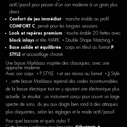
actif/passif pour passer d’un son moderne à un grain plus
direct.
Confort de jeu immédiat
: manche érable au profil
COMFORT C
, pensé pour les longues sessions.
Look et repères premium
: touche érable 20 frettes avec
block inlays
et tête MARK » Double Shape Matching « .
Base solide et équilibrée
: corps en tilleul au format
P
STYLE
et accastillage chromé.
Une basse Markbass inspirée des classiques, avec une
approche moderne
Avec son corps » P STYLE » et ses micros au format » JJ Style
« , cette basse Markbass reprend des codes incontournables
de la basse électrique tout en y ajoutant une électronique plus
actuelle. Le résultat : un instrument conçu pour couvrir un large
spectre de sons, du jeu aux doigts bien rond à des attaques
plus claquantes, selon les réglages et le mode actif/passif.
Pour quel bassiste et quels styles ?