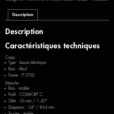
Gloxy
Val
Black
Description
Description
Caractéristiques techniques
Corps
Type : basse électrique
Bois : tilleul
Forme : P STYLE
Manche
Bois : érable
Profil : COMFORT C
Sillet : 36 mm / 1,42″
Diapason : 34″ / 864 mm
Touche : érable