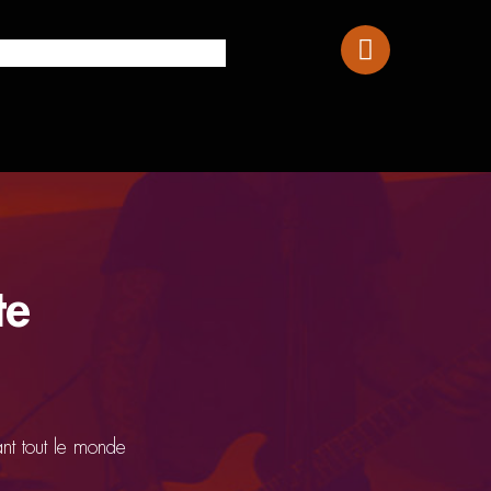
Squier Affinity Stratocaster FMT HSS
te
ant tout le monde