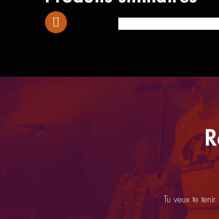
Martin DX Johnny Cash
R
Tu veux te tenir