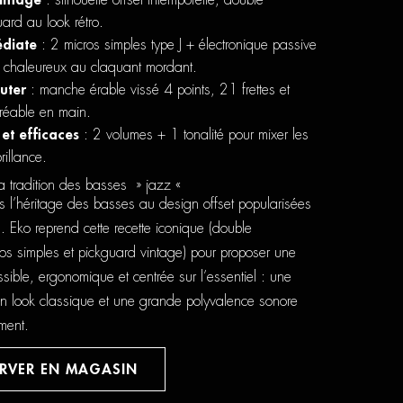
vintage
: silhouette offset intemporelle, double
ard au look rétro.
diate
: 2 micros simples type J + électronique passive
d chaleureux au claquant mordant.
uter
: manche érable vissé 4 points, 21 frettes et
réable en main.
et efficaces
: 2 volumes + 1 tonalité pour mixer les
rillance.
a tradition des basses » jazz «
s l’héritage des basses au design offset popularisées
Eko reprend cette recette iconique (double
os simples et pickguard vintage) pour proposer une
sible, ergonomique et centrée sur l’essentiel : une
 un look classique et une grande polyvalence sonore
ment.
ERVER EN MAGASIN