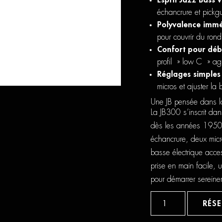
Esprit Jazz Bass 
échancrure et pickgu
Polyvalence immé
pour couvrir du ron
Confort pour déb
profil » low C » ag
Réglages simples 
micros et ajuster la b
Une JB pensée dans l
La JB300 s’inscrit dan
dès les années 1950. 
échancrure, deux micr
basse électrique acces
prise en main facile,
pour démarrer sereine
quantité
de
RÉS
EKO
JB