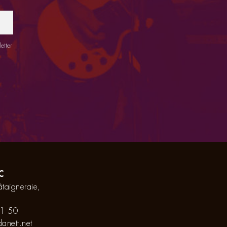
etter
C
taigneraie,
1 50
anett.net