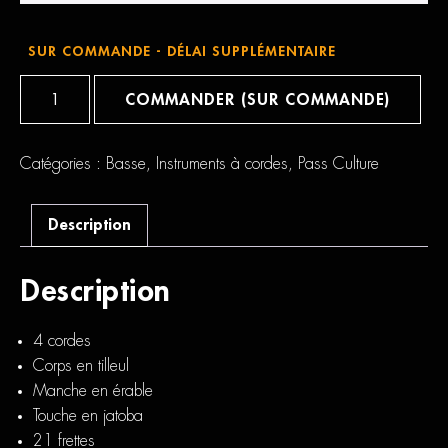
SUR COMMANDE - DÉLAI SUPPLÉMENTAIRE
quantité
de
COMMANDER (SUR COMMANDE)
Music
Man
Sterling
StingRay
Catégories :
Basse
,
Instruments à cordes
,
Pass Culture
4
Description
Description
4 cordes
Corps en tilleul
Manche en érable
Touche en jatoba
21 frettes