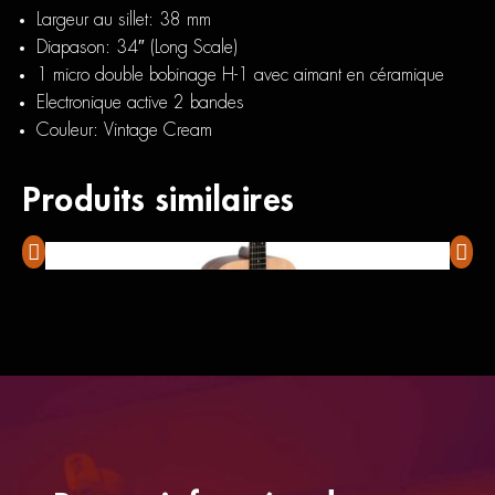
Largeur au sillet: 38 mm
Diapason: 34″ (Long Scale)
1 micro double bobinage H-1 avec aimant en céramique
Electronique active 2 bandes
Couleur: Vintage Cream
Produits similaires
Sigma DME
Fullt