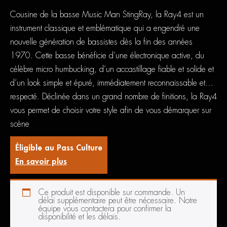
Cousine de la basse Music Man StingRay, la Ray4 est un
instrument classique et emblématique qui a engendré une
nouvelle génération de bassistes dès la fin des années
1970. Cette basse bénéficie d’une électronique active, du
célèbre micro humbucking, d’un accastillage fiable et solide et
d’un look simple et épuré, immédiatement reconnaissable et…
respecté. Déclinée dans un grand nombre de finitions, la Ray4
vous permet de choisir votre style afin de vous démarquer sur
scène
Éligible au Pass Culture
En savoir plus
Ce produit est disponible sur commande. Un
délai supplémentaire peut être nécessaire. Notre
équipe vous contactera pour confirmer la
disponibilité et les délais.