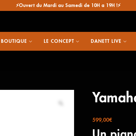
⚡Ouvert du Mardi au Samedi de 10H a 19H !⚡
 BOUTIQUE
LE CONCEPT
DANETT LIVE
Yamah
599,00
€
Un pian