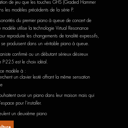
sation de jeu que les touches GHS (Graded Hammer
ns les modèles précédents de la série P.
sonorités du premier piano à queue de concert de
 modèle utilise la technologie Virtual Resonance
our reproduire les changements de tonalité expressifs,
ui se produisent dans un véritable piano à queue.
niste confirmé ou un débutant sérieux désireux
e P-225 est le choix idéal.
ce modèle à :
erchent un clavier lesté offrant la même sensation
ue
ouhaitent avoir un piano dans leur maison mais qui
space pour l’installer.
eulent un deuxième piano
ulture