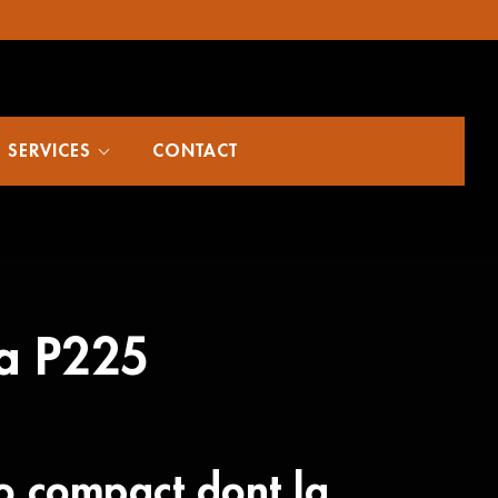
SERVICES
CONTACT
a P225
o compact dont la