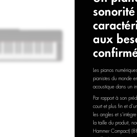
sonorité 
caractér
aux bes
confirm
Les pianos numériques
pianistes du monde ent
acoustique dans un ins
Par rapport à son pré
court et plus fin et d
les angles et s’intègr
la taille du produit,
Hammer Compact) (88