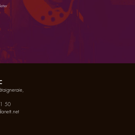
etter
C
taigneraie,
1 50
anett.net