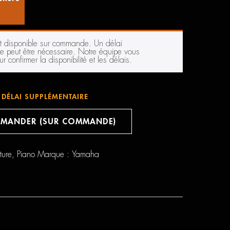
st disponible sur commande. Un délai
e peut être nécessaire. Notre équipe vous
r confirmer la disponibilité et les délais.
DÉLAI SUPPLÉMENTAIRE
MANDER (SUR COMMANDE)
ture
,
Piano
Marque :
Yamaha