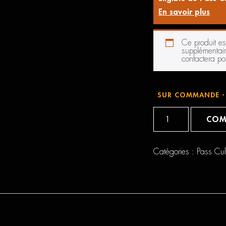
En savoir plus
Ce produit e
supplémentair
contactera pou
SUR COMMANDE - 
quantité
de
COM
Yamaha
P225
Catégories :
Pass Cul