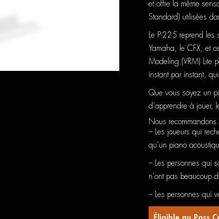
et offre la même sen
Standard) utilisées da
Le P-225 reprend les 
Yamaha, le CFX, et ce
Modeling (VRM) Lite p
instant par instant, q
Que vous soyez un pia
d’apprendre à jouer, l
Nous recommandons 
– Les joueurs qui rech
qu’un piano acoustiq
– Les personnes qui s
n’ont pas beaucoup d’e
– Les personnes qui v
Éligible au Pass C