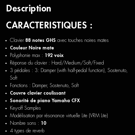
Description
CARACTERISTIQUES :
Clavier
88 notes GHS
avec touches noires mates
Couleur Noire mate
Polyphonie max :
192 voix
Réponse du clavier : Hard/Medium/Soft/Fixed
3 pédales : 3: Damper (with half-pedal function), Sostenuto,
Soft
Fonctions : Damper, Sostenuto, Soft
Couvre clavier coulissant
Sonorité de piano Yamaha CFX
Key-off Samples
Modélisation par résonance virtuelle Lite (VRM Lite)
Nombre sons :
10
4 types de reverb