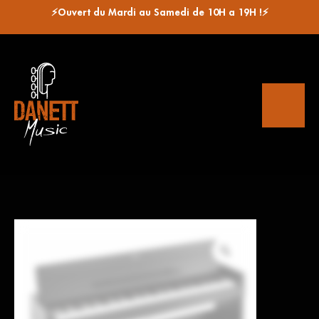
⚡Ouvert du Mardi au Samedi de 10H a 19H !⚡