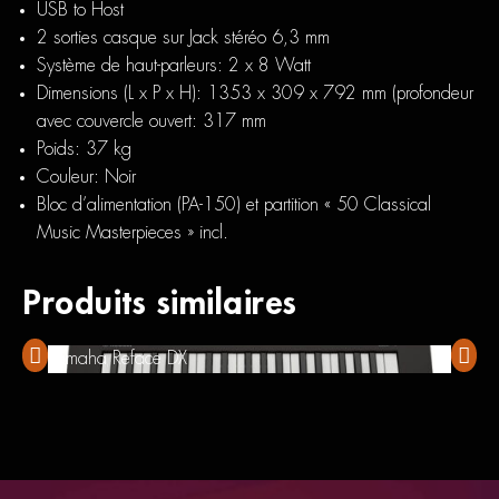
USB to Host
2 sorties casque sur Jack stéréo 6,3 mm
Système de haut-parleurs: 2 x 8 Watt
Dimensions (L x P x H): 1353 x 309 x 792 mm (profondeur
avec couvercle ouvert: 317 mm
Poids: 37 kg
Couleur: Noir
Bloc d’alimentation (PA-150) et partition « 50 Classical
Music Masterpieces » incl.
Produits similaires
Yamaha Reface DX
ALES