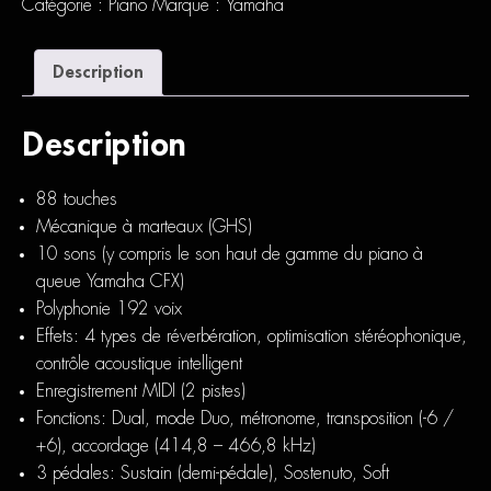
Catégorie :
Piano
Marque :
Yamaha
Description
Description
88 touches
Mécanique à marteaux (GHS)
10 sons (y compris le son haut de gamme du piano à
queue Yamaha CFX)
Polyphonie 192 voix
Effets: 4 types de réverbération, optimisation stéréophonique,
contrôle acoustique intelligent
Enregistrement MIDI (2 pistes)
Fonctions: Dual, mode Duo, métronome, transposition (-6 /
+6), accordage (414,8 – 466,8 kHz)
3 pédales: Sustain (demi-pédale), Sostenuto, Soft