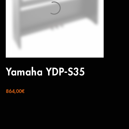
Yamaha YDP-S35
864,00
€