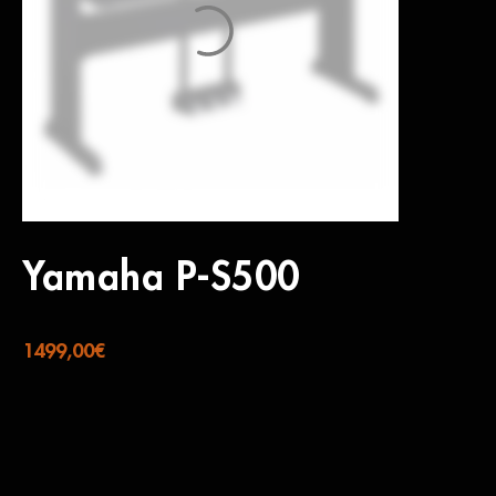
Yamaha P-S500
1499,00
€