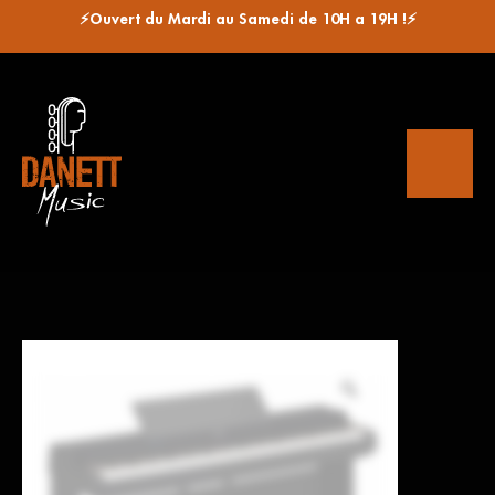
⚡Ouvert du Mardi au Samedi de 10H a 19H !⚡