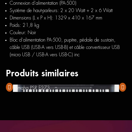
Connexion d’alimentation (PA-500)
Système de haut-parleurs: 2 x 20 Watt + 2 x 6 Watt
Dimensions (L x P x H): 1329 x 410 x 167 mm
Poids: 21,8 kg
Couleur: Noir
Bloc d’alimentation PA-500, pupitre, pédale de sustain,
câble USB (USB-A vers USB-B) et câble convertisseur USB
(micro USB / USB-A vers USB-C) inc
Produits similaires
Yamaha PSR E273
Yamah