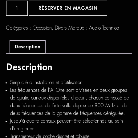
quantité
de
RÉSERVER EN MAGASIN
Audio-
Technica
AT-
One
Catégories :
Occasion
,
Divers
Marque :
Audio Technica
Body
Pack
Set
Description
ATW-
11F
Description
Simplicité d’installation et d’utilisation
Les fréquences de l’AT-One sont divisées en deux groupes
de quatre canaux disponibles chacun, chacun composé de
deux fréquences de l’intervalle duplex de 800 MHz et de
deux fréquences de la gamme de fréquences dérégulée.
Jusqu’à quatre canaux peuvent être sélectionnés au sein
d’un groupe.
Transmetteur de poche discret et robuste