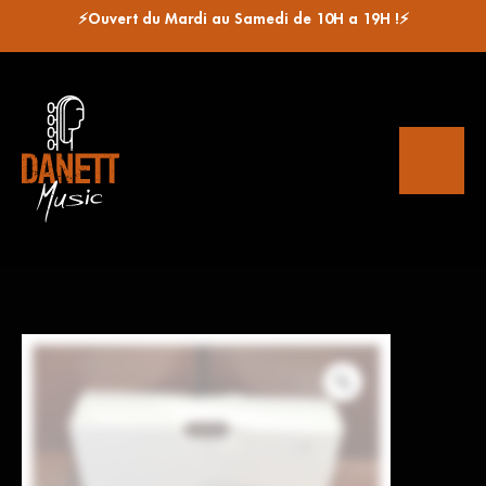
⚡Ouvert du Mardi au Samedi de 10H a 19H !⚡