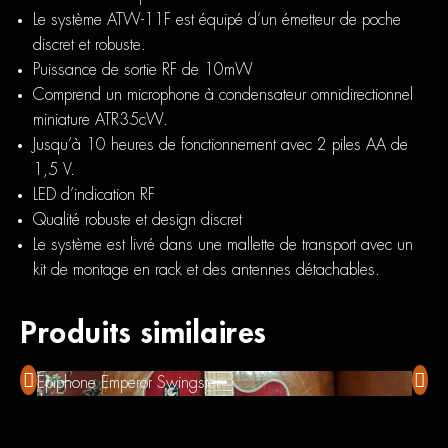
Le système ATW-11F est équipé d’un émetteur de poche
discret et robuste.
Puissance de sortie RF de 10mW
Comprend un microphone à condensateur omnidirectionnel
miniature ATR35cW.
Jusqu’à 10 heures de fonctionnement avec 2 piles AA de
1,5 V.
LED d’indication RF
Qualité robuste et design discret
Le système est livré dans une mallette de transport avec un
kit de montage en rack et des antennes détachables.
Produits similaires
Epiphone Emperor Swingster
Peave