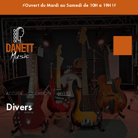
⚡Ouvert du Mardi au Samedi de 10H a 19H !⚡
ACCUEIL
OCCASION
DIVERS
-
-
Divers