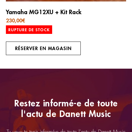
Yamaha MG12XU + Kit Rack
230,00
€
RUPTURE DE STOCK
RÉSERVER EN MAGASIN
Restez informé-e de toute
l'actu de Danett Music
Tu veux te tenir informé-e de toute l’actu de Danett Music