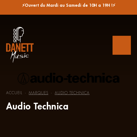
⚡Ouvert du Mardi au Samedi de 10H a 19H !⚡
ACCUEIL
MARQUES
AUDIO TECHNICA
-
-
Audio Technica