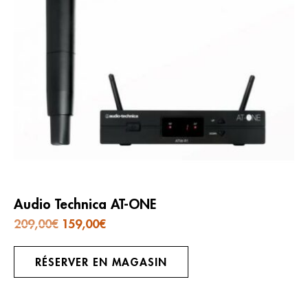
Audio Technica AT-ONE
Le
Le
209,00
€
159,00
€
prix
prix
initial
actuel
était :
est :
209,00€.
159,00€.
RÉSERVER EN MAGASIN