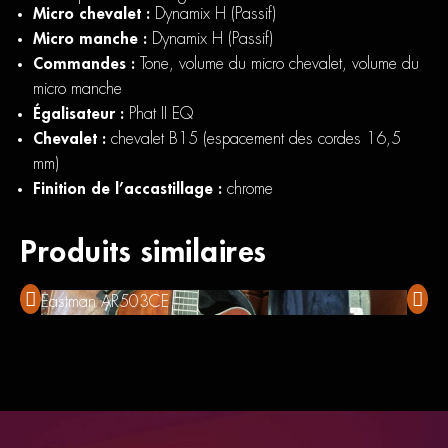
Micro chevalet :
Dynamix H (Passif)
Micro manche :
Dynamix H (Passif)
Commandes :
Tone, volume du micro chevalet, volume du
micro manche
Égalisateur :
Phat II EQ
Chevalet :
chevalet B15 (espacement des cordes 16,5
mm)
Finition de l’accastillage :
chrome
Produits similaires
Eastman AR503CE
DV Ma