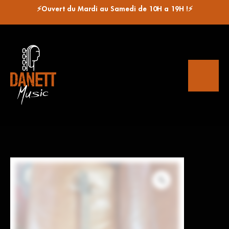
⚡Ouvert du Mardi au Samedi de 10H a 19H !⚡