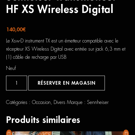
HF XS Wireless Digital
140,00
€
Le Xsw-D instrument TX est un émetteur compatible avec le
récepteur XS Wireless Digital avec entrée sur jack 6,3 mm et
(1) câble de recharge par USB
Neuf
quantité
de
RÉSERVER EN MAGASIN
Senheiser
Transmetteur
HF
XS
Catégories :
Occasion
,
Divers
Marque :
Sennheiser
Wireless
Digital
Produits similaires
Eastman AR503CE
Yamah