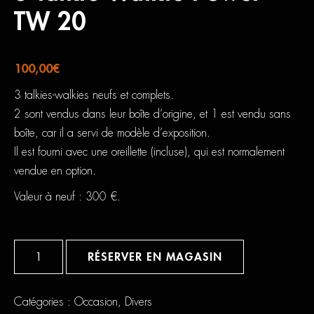
TW 20
100,00
€
3 talkies-walkies neufs et complets.
2 sont vendus dans leur boîte d’origine, et 1 est vendu sans
boîte, car il a servi de modèle d’exposition.
Il est fourni avec une oreillette (incluse), qui est normalement
vendue en option.
Valeur à neuf : 300 €.
quantité
de
RÉSERVER EN MAGASIN
3
Talkie
Walkie
Power
Catégories :
Occasion
,
Divers
TW