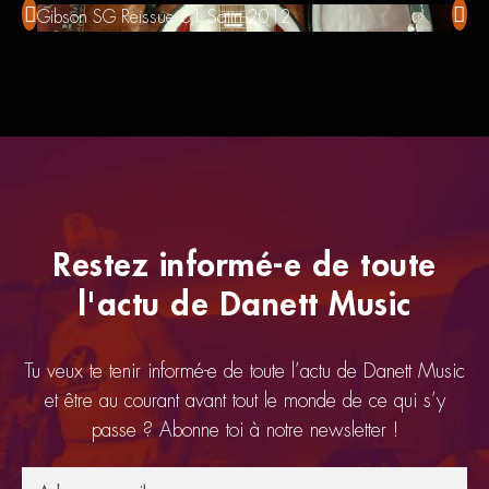
Gibson SG Reissue 61 Satin 2012
Taka
Restez informé-e de toute
l'actu de Danett Music
Tu veux te tenir informé-e de toute l’actu de Danett Music
et être au courant avant tout le monde de ce qui s’y
passe ? Abonne toi à notre newsletter !