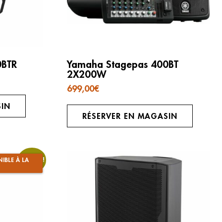
0BTR
Yamaha Stagepas 400BT
2X200W
699,00
€
SIN
RÉSERVER EN MAGASIN
Promo !
IBLE À LA