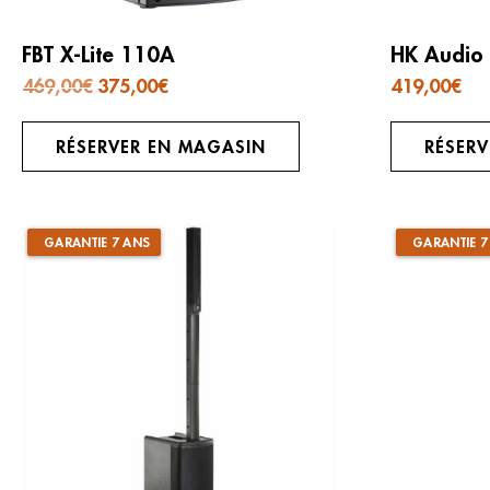
FBT X-Lite 110A
HK Audio 
Le
Le
469,00
€
375,00
€
419,00
€
prix
prix
initial
actuel
était :
est :
469,00€.
375,00€.
RÉSERVER EN MAGASIN
RÉSER
GARANTIE 7 ANS
GARANTIE 7