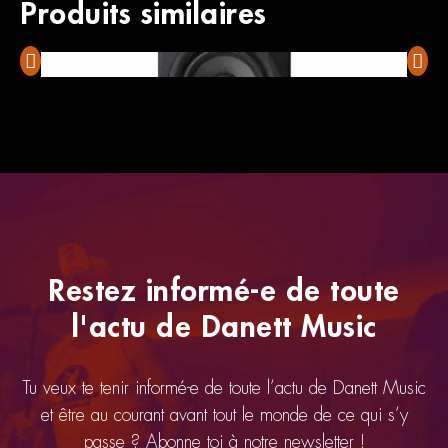
Produits similaires
M-Audio BX5
Sennh
Restez informé-e de toute
l'actu de Danett Music
Tu veux te tenir informé-e de toute l’actu de Danett Music
et être au courant avant tout le monde de ce qui s’y
passe ? Abonne toi à notre newsletter !