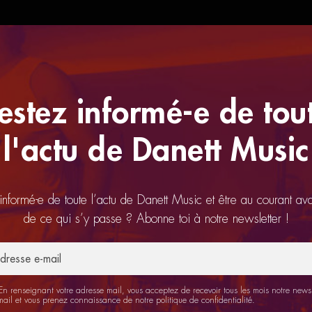
estez informé-e de tou
l'actu de Danett Music
 informé-e de toute l’actu de Danett Music et être au courant av
de ce qui s’y passe ? Abonne toi à notre newsletter !
n renseignant votre adresse mail, vous acceptez de recevoir tous les mois notre newsl
mail et vous prenez connaissance de notre
politique de confidentialité
.