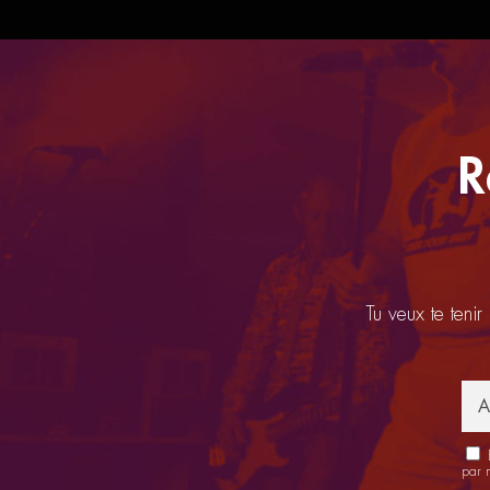
R
Tu veux te tenir
E
par 