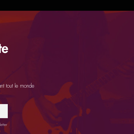
te
ant tout le monde
etter