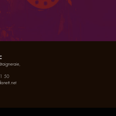
C
taigneraie,
1 50
anett.net