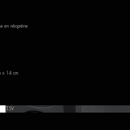
ase en néoprène
m x 14 cm
io T5V