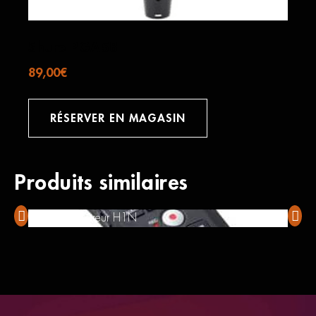
Shure PGA58
89,00
€
RÉSERVER EN MAGASIN
Produits similaires
Zoom Enregistreur H1N
Audio