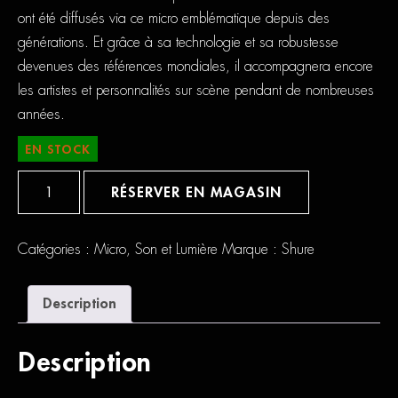
ont été diffusés via ce micro emblématique depuis des
générations. Et grâce à sa technologie et sa robustesse
devenues des références mondiales, il accompagnera encore
les artistes et personnalités sur scène pendant de nombreuses
années.
EN STOCK
quantité
de
RÉSERVER EN MAGASIN
Shure
SM58
Catégories :
Micro
,
Son et Lumière
Marque :
Shure
Description
Description