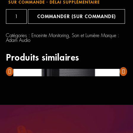
SUR COMMANDE - DÉLAI SUPPLÉMENTAIRE
quantité
de
COMMANDER (SUR COMMANDE)
Adam
Audio
T8V
Catégories :
Enceinte Monitoring
,
Son et Lumière
Marque :
Adam Audio
Produits similaires
Alto TS 412
Shure