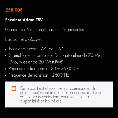
258,00
€
Enceinte Adam T8V
Grande clarté du son et basses très présentes.
Livraison et clic&collect
Tweeter à ruban U-ART de 1,9″
2 amplificateurs de classe D : haut-parleur de 70 Watt
RMS, tweeter de 20 Watt RMS
Réponse en fréquence : 33 – 25 000 Hz
Fréquence de transition : 2600 Hz
Ce produit est disponible sur commande. Un
délai supplémentaire peut être nécessaire. Notre
équipe vous contactera pour confirmer la
disponibilité et les délais.