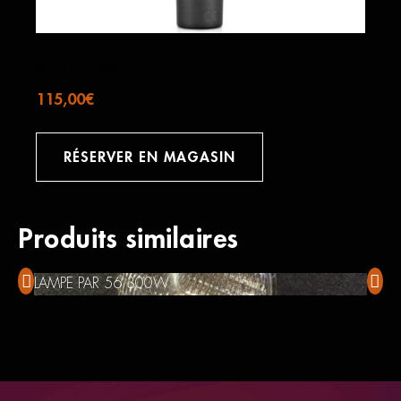
Shure SM58
115,00
€
RÉSERVER EN MAGASIN
Produits similaires
LAMPE PAR 56 300W
Zoom 