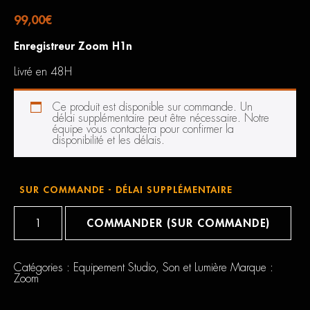
99,00
€
Enregistreur Zoom H1n
Livré en 48H
Ce produit est disponible sur commande. Un
délai supplémentaire peut être nécessaire. Notre
équipe vous contactera pour confirmer la
disponibilité et les délais.
SUR COMMANDE - DÉLAI SUPPLÉMENTAIRE
quantité
de
COMMANDER (SUR COMMANDE)
Zoom
Enregistreur
H1N
Catégories :
Equipement Studio
,
Son et Lumière
Marque :
Zoom