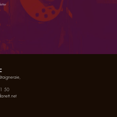
etter
C
taigneraie,
1 50
anett.net