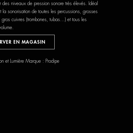
r des niveaux de pression sonore très élevés. Idéal
et la sonorisation de toutes les percussions, grosses
00€.
 gros cuivres (trombones, tubas…) et tous les
 volume.
ERVER EN MAGASIN
on et Lumière
Marque :
Prodipe