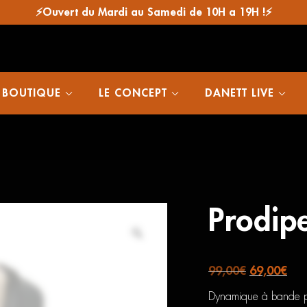
⚡Ouvert du Mardi au Samedi de 10H a 19H !⚡
 BOUTIQUE
LE CONCEPT
DANETT LIVE
Prodip
Le
Le
99,00
€
69,00
€
prix
prix
Dynamique à bande pa
initial
actu