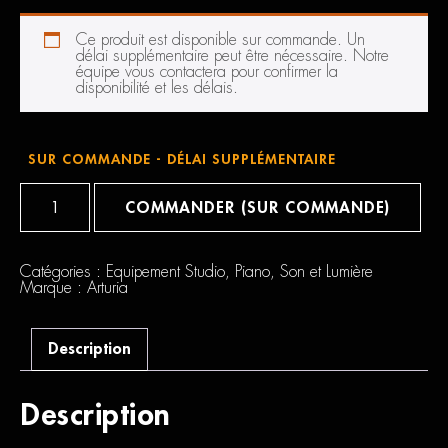
Ce produit est disponible sur commande. Un
délai supplémentaire peut être nécessaire. Notre
équipe vous contactera pour confirmer la
disponibilité et les délais.
SUR COMMANDE - DÉLAI SUPPLÉMENTAIRE
quantité
de
COMMANDER (SUR COMMANDE)
Arturia
KeyLab
Essential
49
Catégories :
Equipement Studio
,
Piano
,
Son et Lumière
MK3
Marque :
Arturia
Description
Description