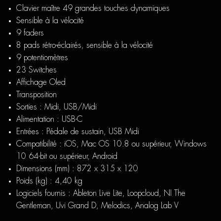
Clavier maître 49 grandes touches dynamiques
Sensible à la vélocité
9 faders
8 pads rétro-éclairés, sensible à la vélocité
9 potentiomètres
23 Switches
Affichage Oled
Transposition
Sorties : Midi, USB/Midi
Alimentation : USB-C
Entrées : Pédale de sustain, USB Midi
Compatibilité : iOS, Mac OS 10.8 ou supérieur, Windows
10 64-bit ou supérieur, Android
Dimensions (mm) : 872 x 315 x 120
Poids (kg) : 4,40 kg
Logiciels fournis : Ableton Live Lite, Loopcloud, NI The
Gentleman, Uvi Grand D, Melodics, Analog Lab V