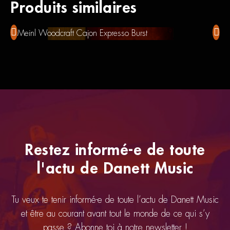
Produits similaires
Meinl Woodcraft Cajon Expresso Burst
Cajo
Restez informé-e de toute
l'actu de Danett Music
Tu veux te tenir informé-e de toute l’actu de Danett Music
et être au courant avant tout le monde de ce qui s’y
passe ? Abonne toi à notre newsletter !