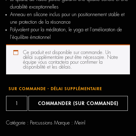
durabilité exceptionnelles
Anneau en silicone inclus pour un positionnement stable et
une protection de la résonance
Polyvalent pour la méditation, le yoga et l’amélioration de
l’équilibre émotionnel
Ce produit est disponible sur commande. Un
délai supplémentaire peut être nécessaire. Notre
équipe vous contactera pour confirmer la
disponibilité et les délais.
SUR COMMANDE - DÉLAI SUPPLÉMENTAIRE
quantité
de
COMMANDER (SUR COMMANDE)
Meinl
Crystal
Singing
Bowl
Catégorie :
Percussions
Marque :
Meinl
8"