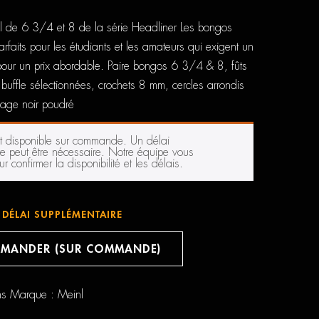
l de 6 3/4 et 8 de la série Headliner Les bongos
arfaits pour les étudiants et les amateurs qui exigent un
 pour un prix abordable. Paire bongos 6 3/4 & 8, fûts
ffle sélectionnées, crochets 8 mm, cercles arrondis
lage noir poudré
st disponible sur commande. Un délai
e peut être nécessaire. Notre équipe vous
r confirmer la disponibilité et les délais.
DÉLAI SUPPLÉMENTAIRE
MANDER (SUR COMMANDE)
ns
Marque :
Meinl