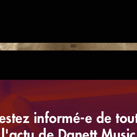
gy
estez informé-e de tou
l'actu de Danett Music