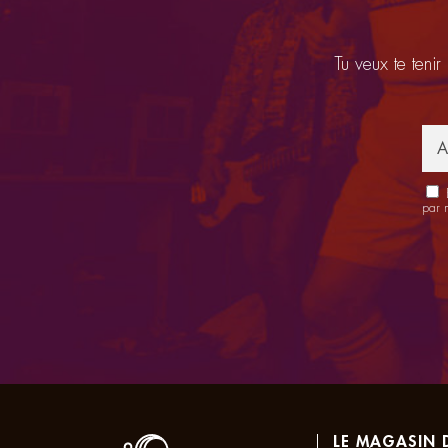
Tu veux te tenir
E
par 
LE MAGASIN 