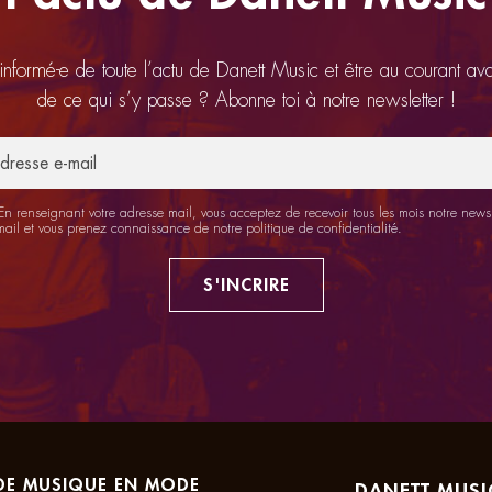
 informé-e de toute l’actu de Danett Music et être au courant av
de ce qui s’y passe ? Abonne toi à notre newsletter !
n renseignant votre adresse mail, vous acceptez de recevoir tous les mois notre newsl
mail et vous prenez connaissance de notre
politique de confidentialité
.
S'INCRIRE
DE MUSIQUE EN MODE
DANETT MUSI