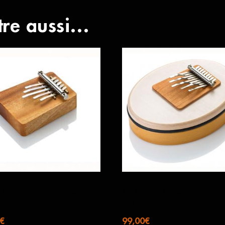
tre aussi…
 Kalimba 5 lames
Sansula classique
ema
Hokema
€
99,00
€