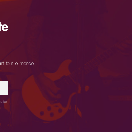
te
ant tout le monde
etter