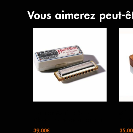
Vous aimerez peut-ê
Hohner Marine Band
Mini
Classic harmonica en do
Hok
39,00
€
35,00