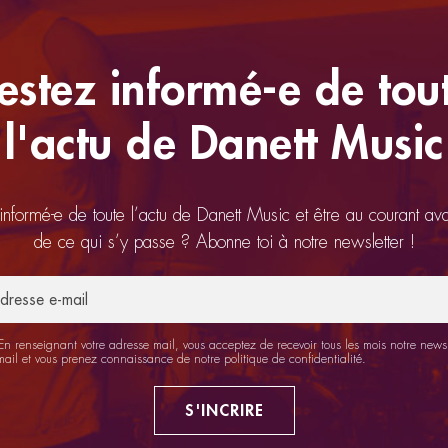
estez informé-e de tou
l'actu de Danett Music
 informé-e de toute l’actu de Danett Music et être au courant av
de ce qui s’y passe ? Abonne toi à notre newsletter !
n renseignant votre adresse mail, vous acceptez de recevoir tous les mois notre newsl
mail et vous prenez connaissance de notre
politique de confidentialité
.
S'INCRIRE