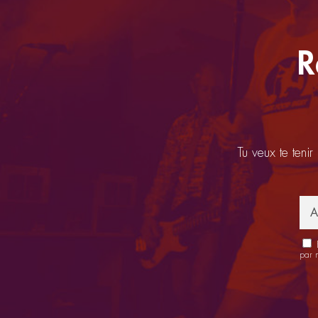
R
Tu veux te tenir
E
par 