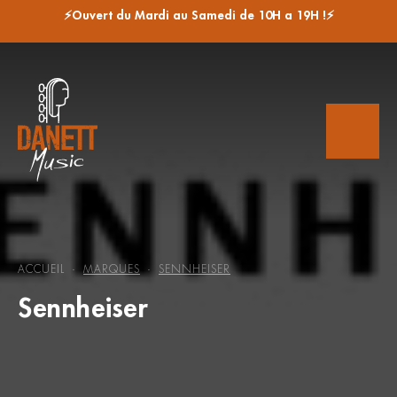
⚡Ouvert du Mardi au Samedi de 10H a 19H !⚡
ACCUEIL
MARQUES
SENNHEISER
-
-
Sennheiser