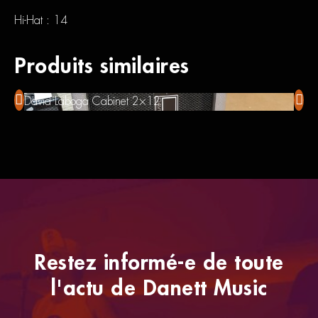
Hi-Hat : 14
Produits similaires
David Laboga Cabinet 2×12
Taka
Restez informé-e de toute
l'actu de Danett Music