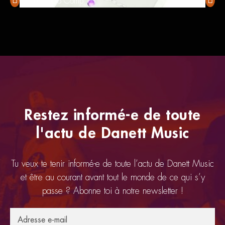
Ampeg Opto Comp
Tone C
Restez informé-e de toute
l'actu de Danett Music
Tu veux te tenir informé-e de toute l’actu de Danett Music
et être au courant avant tout le monde de ce qui s’y
passe ? Abonne toi à notre newsletter !