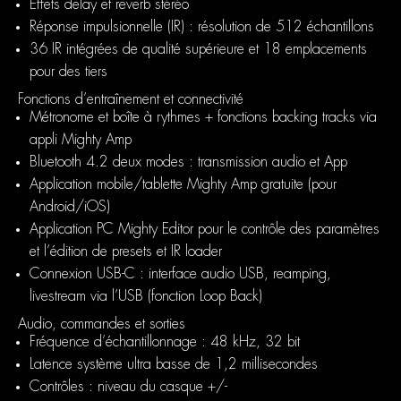
Effets delay et reverb stéréo
Réponse impulsionnelle (IR) : résolution de 512 échantillons
36 IR intégrées de qualité supérieure et 18 emplacements
pour des tiers
Fonctions d’entraînement et connectivité
Métronome et boîte à rythmes + fonctions backing tracks via
appli Mighty Amp
Bluetooth 4.2 deux modes : transmission audio et App
Application mobile/tablette Mighty Amp gratuite (pour
Android/iOS)
Application PC Mighty Editor pour le contrôle des paramètres
et l’édition de presets et IR loader
Connexion USB-C : interface audio USB, reamping,
livestream via l’USB (fonction Loop Back)
Audio, commandes et sorties
Fréquence d’échantillonnage : 48 kHz, 32 bit
Latence système ultra basse de 1,2 millisecondes
Contrôles : niveau du casque +/-