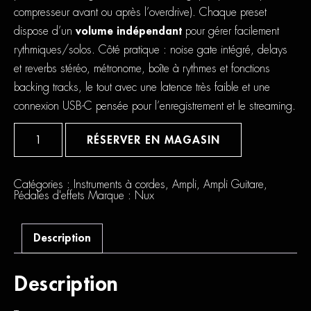
compresseur avant ou après l’overdrive). Chaque preset
dispose d’un
volume indépendant
pour gérer facilement
rythmiques/solos. Côté pratique : noise gate intégré, delays
et reverbs stéréo, métronome, boîte à rythmes et fonctions
backing tracks, le tout avec une latence très faible et une
connexion USB-C pensée pour l’enregistrement et le streaming.
quantité
de
RÉSERVER EN MAGASIN
Nux
Mighty
Plug
Pro
Catégories :
Instruments à cordes
,
Ampli
,
Ampli Guitare
,
Pédales d'effets
Marque :
Nux
Description
Description