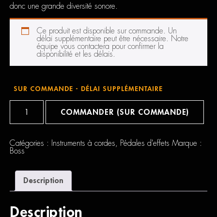
donc une grande diversité sonore.
Ce produit est disponible sur commande. Un
délai supplémentaire peut être nécessaire. Notre
équipe vous contactera pour confirmer la
disponibilité et les délais.
SUR COMMANDE - DÉLAI SUPPLÉMENTAIRE
quantité
de
COMMANDER (SUR COMMANDE)
Boss
TR-
2
Catégories :
Instruments à cordes
,
Pédales d'effets
Marque :
Boss
Description
Description