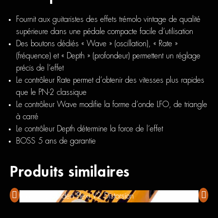
Fournit aux guitaristes des effets trémolo vintage de qualité
supérieure dans une pédale compacte facile d’utilisation
Des boutons dédiés « Wave » (oscillation), « Rate »
(fréquence) et « Depth » (profondeur) permettent un réglage
précis de l’effet
Le contrôleur Rate permet d’obtenir des vitesses plus rapides
que le PN-2 classique
Le contrôleur Wave modifie la forme d’onde LFO, de triangle
à carré
Le contrôleur Depth détermine la force de l’effet
BOSS 5 ans de garantie
Produits similaires
Tone City Golden Plexi V2 Distorsion
Boss 