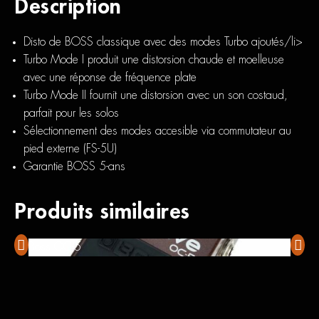
Description
Disto de BOSS classique avec des modes Turbo ajoutés/li>
Turbo Mode I produit une distorsion chaude et moelleuse
avec une réponse de fréquence plate
Turbo Mode II fournit une distorsion avec un son costaud,
parfait pour les solos
Sélectionnement des modes accesible via commutateur au
pied externe (FS-5U)
Garantie BOSS 5-ans
Produits similaires
Boss OC-5
Two N