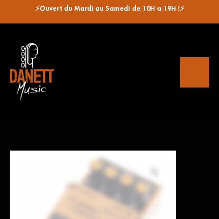
⚡Ouvert du Mardi au Samedi de 10H a 19H !⚡