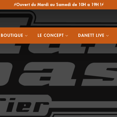
⚡Ouvert du Mardi au Samedi de 10H a 19H !⚡
 BOUTIQUE
LE CONCEPT
DANETT LIVE