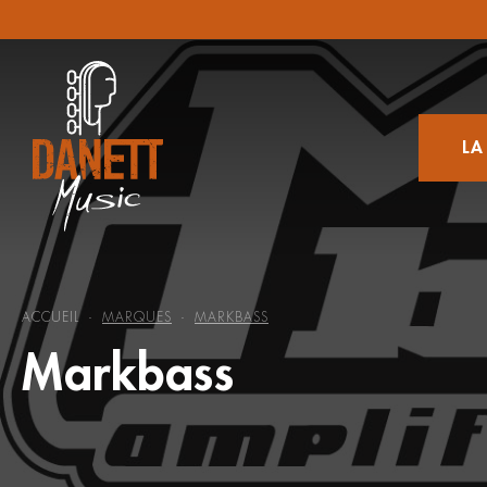
LA
ACCUEIL
MARQUES
MARKBASS
-
-
Markbass