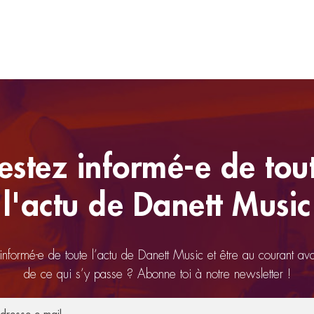
estez informé-e de tou
l'actu de Danett Music
 informé-e de toute l’actu de Danett Music et être au courant av
de ce qui s’y passe ? Abonne toi à notre newsletter !