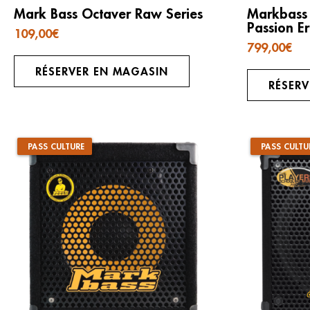
Mark Bass Octaver Raw Series
Markbas
Passion E
109,00
€
799,00
€
RÉSERVER EN MAGASIN
RÉSER
PASS CULTURE
PASS CULTU