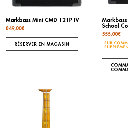
Markbass Mini CMD 121P IV
Markbass 
School C
849,00
€
555,00
€
SUR COMMA
RÉSERVER EN MAGASIN
SUPPLÉMEN
COMMA
COMMA