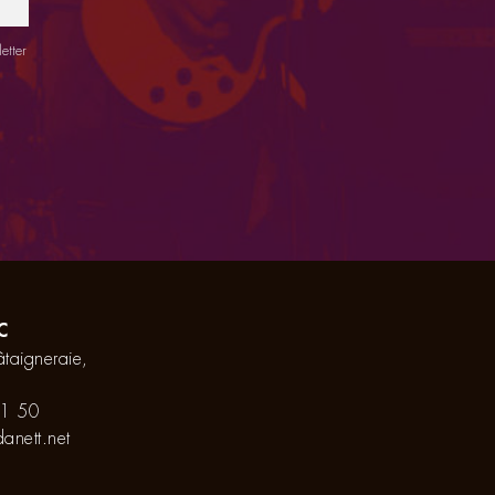
etter
C
taigneraie,
1 50
anett.net