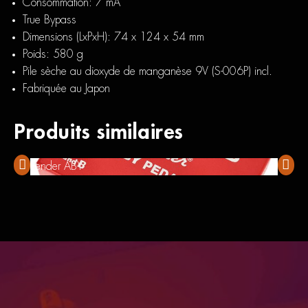
Consommation: 7 mA
True Bypass
Dimensions (LxPxH): 74 x 124 x 54 mm
Poids: 580 g
Pile sèche au dioxyde de manganèse 9V (S-006P) incl.
Fabriquée au Japon
Produits similaires
Fender ABY
Tone C