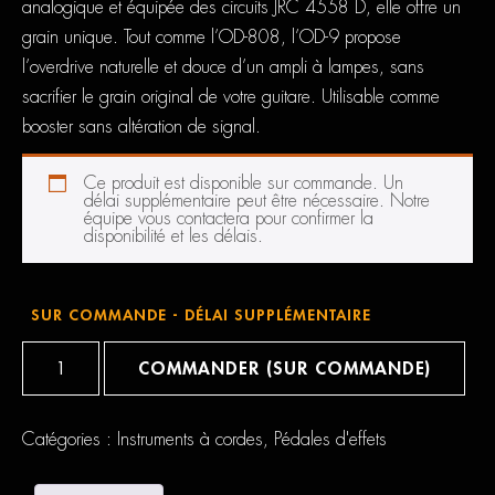
analogique et équipée des circuits JRC 4558 D, elle offre un
grain unique. Tout comme l’OD-808, l’OD-9 propose
l’overdrive naturelle et douce d’un ampli à lampes, sans
sacrifier le grain original de votre guitare. Utilisable comme
booster sans altération de signal.
Ce produit est disponible sur commande. Un
délai supplémentaire peut être nécessaire. Notre
équipe vous contactera pour confirmer la
disponibilité et les délais.
SUR COMMANDE - DÉLAI SUPPLÉMENTAIRE
quantité
de
COMMANDER (SUR COMMANDE)
Maxon
OD-
9
Overdrive
Catégories :
Instruments à cordes
,
Pédales d'effets