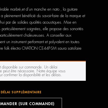
érable marbré,et d’un manche en nato , la guitare
leinement bénéficié du savoir-faire de la marque et
ui par de solides qualités acoustiques. Mise en
ns particulièrement soignées, elle propose des sonorités
articulièrement chaleureuses. A conseiller aux
ent un instrument performant et polyvalent en toutes
tare folk électro OVATION CE44P-SM saura satisfaire
st disponible sur commande. Un délai
e peut être nécessaire. Notre équipe vous
r confirmer la disponibilité et les délais.
DÉLAI SUPPLÉMENTAIRE
MANDER (SUR COMMANDE)