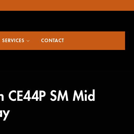
SERVICES
CONTACT
n CE44P SM Mid
ay