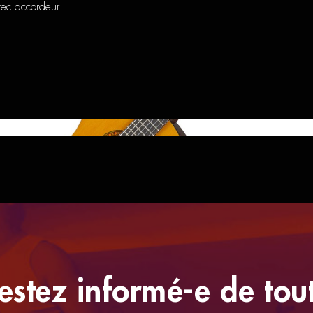
vec accordeur
aha CS40
estez informé-e de tou