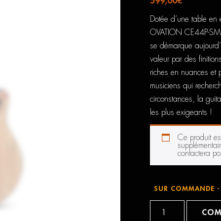
599,00
€
Dotée d’une table en 
OVATION CE44P-SM a p
se démarque aujourd’h
valeur par des finitio
riches en nuances et p
musiciens qui recherch
circonstances, la gui
les plus exigeants !
Ce produit e
supplémentair
contactera pou
SUR COMMANDE - 
quantité
de
COM
Ovation