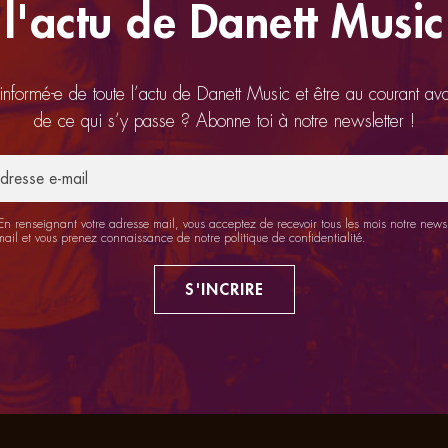
l'actu de Danett Music
 informé-e de toute l’actu de Danett Music et être au courant av
de ce qui s’y passe ? Abonne toi à notre newsletter !
n renseignant votre adresse mail, vous acceptez de recevoir tous les mois notre newsl
mail et vous prenez connaissance de notre
politique de confidentialité
.
S'INCRIRE