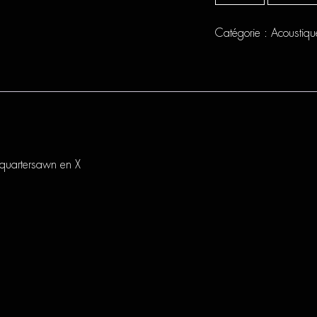
CE44P
SM
Mid
Catégorie :
Acoustiqu
Cutaway
s quartersawn en X