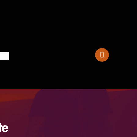
Cuenca 30
te