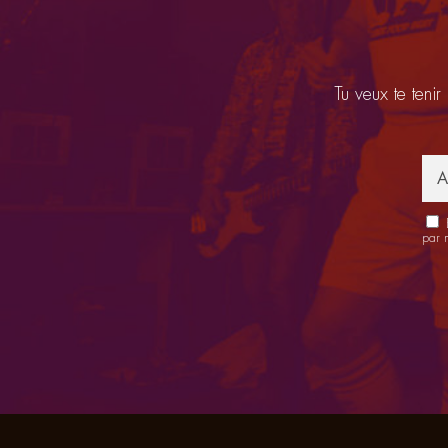
Tu veux te tenir
E
par 