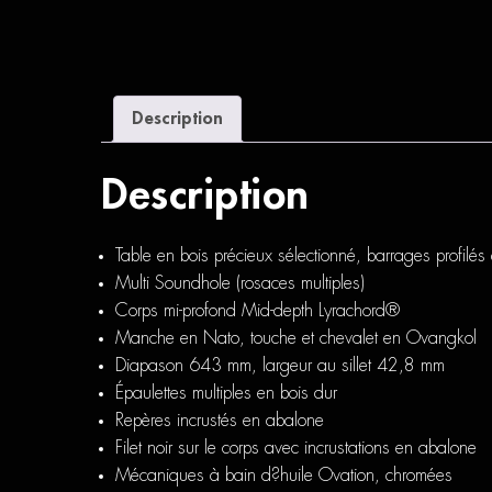
Description
Description
Table en bois précieux sélectionné, barrages profilé
Multi Soundhole (rosaces multiples)
Corps mi-profond Mid-depth Lyrachord®
Manche en Nato, touche et chevalet en Ovangkol
Diapason 643 mm, largeur au sillet 42,8 mm
Épaulettes multiples en bois dur
Repères incrustés en abalone
Filet noir sur le corps avec incrustations en abalone
Mécaniques à bain d?huile Ovation, chromées