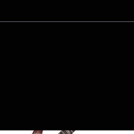
ez GRG121DX Walnut Flat