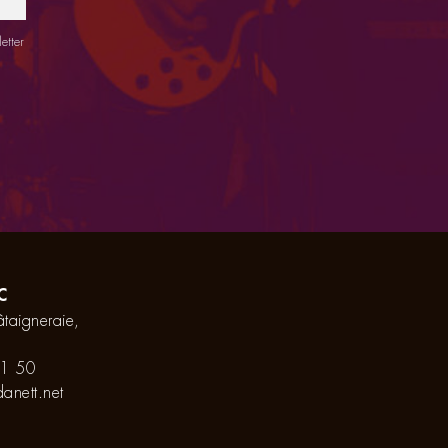
etter
C
taigneraie,
1 50
anett.net