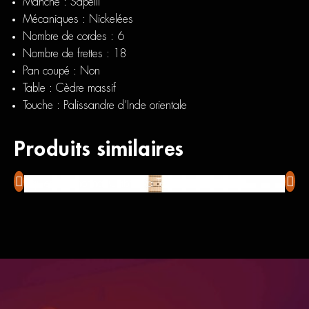
Manche : Sapelli
Mécaniques : Nickelées
Nombre de cordes : 6
Nombre de frettes : 18
Pan coupé : Non
Table : Cèdre massif
Touche : Palissandre d’Inde orientale
Produits similaires
Squier Paranormal Cabronita Telecaster Thinline
LAG 