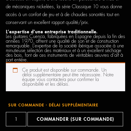
de mécaniques nickelées, la série Classique 10 vous donne
accès à un confort de jeu et à de chaudes sonorités tout en
conservant un excellent rapport qualité/prix.
L’expertise d’une entreprise traditionnelle.
Les guitares Cuenca, fabriquées en Espagne depuis la fin des
années 1970, offrent une qualité de son et de construction
remarquable. L’expertise de la société ibérique associée à une
minutieuse sélection des matériaux et à un excellent séchage
des bois, font de ces instruments de véritables œuvres d’art à
part entière.
Ce produit est disponible sur commande. Un
délai supplémentaire peut être nécessaire. Notre
équipe vous contactera pour confirmer la
disponibilité et les délais.
SUR COMMANDE - DÉLAI SUPPLÉMENTAIRE
quantité
de
COMMANDER (SUR COMMANDE)
Cuenca
10