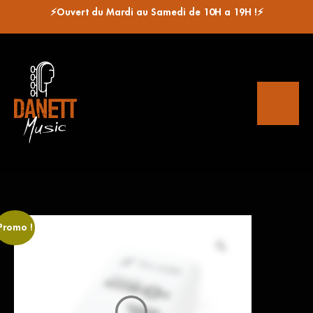
⚡Ouvert du Mardi au Samedi de 10H a 19H !⚡
Promo !