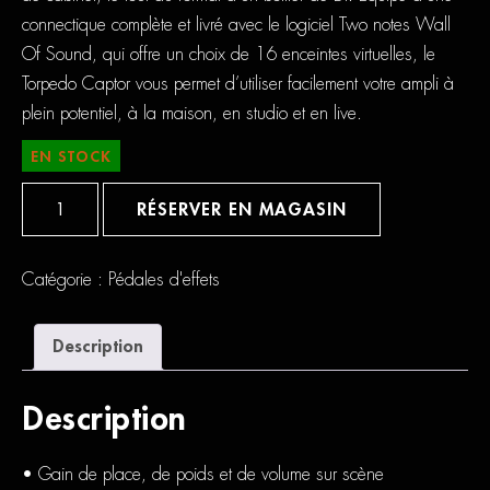
connectique complète et livré avec le logiciel
Two notes Wall
Of Sound
, qui offre un choix de
16 enceintes virtuelles
, le
Torpedo Captor vous permet d’utiliser facilement votre ampli à
plein potentiel, à la maison, en studio et en live.
EN STOCK
quantité
de
RÉSERVER EN MAGASIN
Two
Notes
Torpedo
Captor
Catégorie :
Pédales d'effets
X
Description
Description
• Gain de place, de poids et de volume sur scène