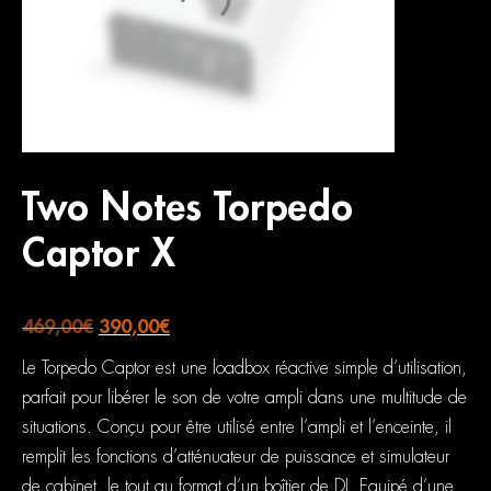
Two Notes Torpedo
Captor X
Le
Le
469,00
€
390,00
€
prix
prix
Le Torpedo Captor est une
loadbox
réactive simple d’utilisation,
initial
actuel
parfait pour libérer le son de votre ampli dans une multitude de
était :
est :
situations. Conçu pour être utilisé
entre l’ampli et l’enceinte
, il
469,00€.
390,00€.
remplit les
fonctions d’atténuateur de puissance et simulateur
de cabinet
, le tout au format d’un boîtier de
DI
. Equipé d’une