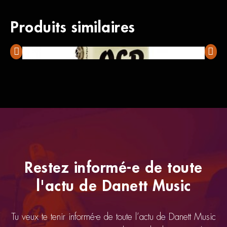
Produits similaires
Fulltone OCD V2
All Pe
Restez informé-e de toute
l'actu de Danett Music
Tu veux te tenir informé-e de toute l’actu de Danett Music