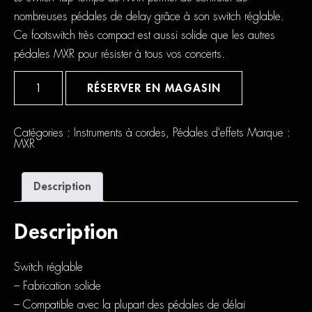
nombreuses pédales de delay grâce à son switch réglable.
Ce footswitch très compact est aussi solide que les autres
pédales MXR pour résister à tous vos concerts.
quantité
de
RÉSERVER EN MAGASIN
MXR
Tap
Tempo
M199
Catégories :
Instruments à cordes
,
Pédales d'effets
Marque :
MXR
Description
Description
Switch réglable
– Fabrication solide
– Compatible avec la plupart des pédales de délai