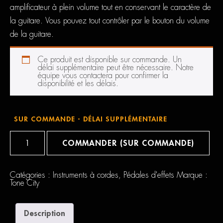
amplificateur à plein volume tout en conservant le caractère de
la guitare. Vous pouvez tout contrôler par le bouton du volume
de la guitare.
Ce produit est disponible sur commande. Un
délai supplémentaire peut être nécessaire. Notre
équipe vous contactera pour confirmer la
disponibilité et les délais.
SUR COMMANDE - DÉLAI SUPPLÉMENTAIRE
quantité
de
COMMANDER (SUR COMMANDE)
Tone
City
Dry
Martini
Catégories :
Instruments à cordes
,
Pédales d'effets
Marque :
Tone City
Description