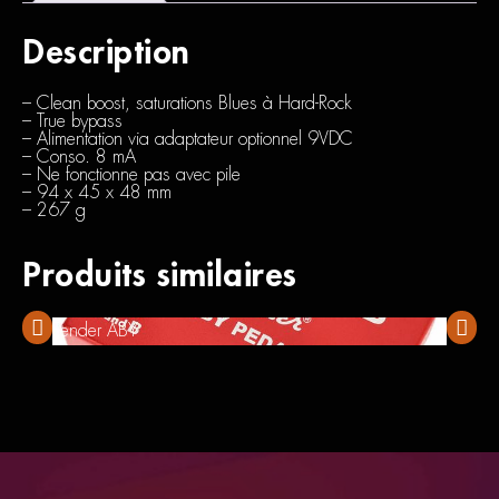
Description
– Clean boost, saturations Blues à Hard-Rock
– True bypass
– Alimentation via adaptateur optionnel 9VDC
– Conso. 8 mA
– Ne fonctionne pas avec pile
– 94 x 45 x 48 mm
– 267 g
Produits similaires
Fender ABY
Boss 