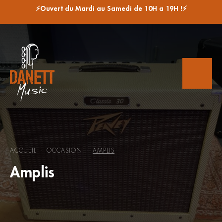
⚡Ouvert du Mardi au Samedi de 10H a 19H !⚡
ACCUEIL
OCCASION
AMPLIS
-
-
Amplis